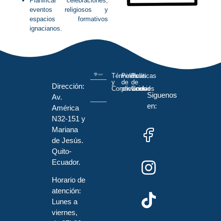
Planificar celebraciones,
eventos religiosos y
espacios formativos
ignacianos.
Términos
Políticas
Políticas
y
de
de
Dirección:
Condiciones
privacidad
Cookies
Siguenos
Av.
en:
América
N32-151 y
Mariana
de Jesús.
Quito-
Ecuador.
Horario de
atención:
Lunes a
viernes,