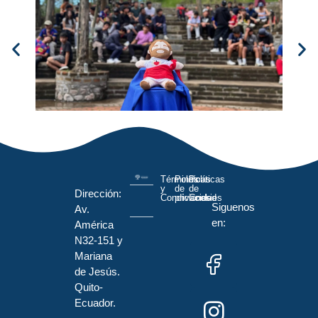
Términos
Políticas
Políticas
y
de
de
Dirección:
Condiciones
privacidad
Cookies
Siguenos
Av.
en:
América
N32-151 y
Mariana
de Jesús.
Quito-
Ecuador.