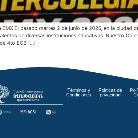
e BMX El pasado martes 2 de junio de 2026, en la ciudad de 
lentos de diversas instituciones educativas. Nuestro Cole
 de 4to EGB […]
Términos y
Políticas de
Polí
Condiciones
privacidad
C