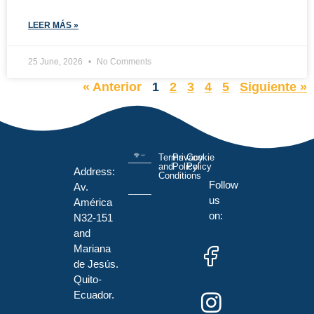
LEER MÁS »
25 June, 2026
No Comments
« Anterior
1
2
3
4
5
Siguiente »
Terms
Privacy
Cookie
and
Policy
Policy
Address:
Conditions
Follow
Av.
us
América
on:
N32-151
and
Mariana
de Jesús.
Quito-
Ecuador.