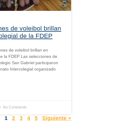
es de voleibol brillan
olegial de la FDEP
ones de voleibol brillan en
 de la FDEP Las selecciones de
olegio San Gabriel participaron
ato Intercolegial organizado
No Comments
r
1
2
3
4
5
Siguiente »