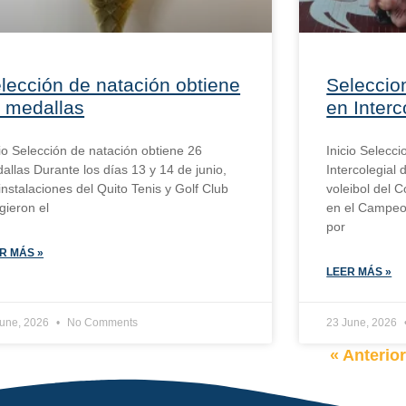
lección de natación obtiene
Seleccion
 medallas
en Interc
cio Selección de natación obtiene 26
Inicio Selecci
allas Durante los días 13 y 14 de junio,
Intercolegial
 instalaciones del Quito Tenis y Golf Club
voleibol del C
gieron el
en el Campeon
por
R MÁS »
LEER MÁS »
June, 2026
No Comments
23 June, 2026
« Anterio