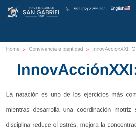
English
+593 (02) 2 255 393
Español
>
>
Home
Convivencia e identidad
InnovAcciónXXI: Ga
InnovAcciónXXI:
La natación es uno de los ejercicios más com
mientras desarrolla una coordinación motriz s
disciplina reduce el estrés, mejora la concent