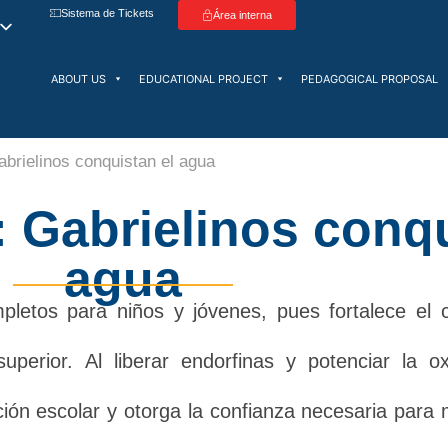
Sistema de Tickets
Área interna
ABOUT US
EDUCATIONAL PROJECT
PEDAGOGICAL PROPOSAL
brielinos conquistan el agua
 Gabrielinos conqu
agua
pletos para niños y jóvenes, pues fortalece el 
uperior. Al liberar endorfinas y potenciar la o
ración escolar y otorga la confianza necesaria par