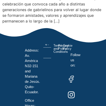
celebración que convoca cada año a distintas
generaciones de gabrielinos para volver al lugar donde
se formaron amistades, valores y aprendizajes que
permanecen a lo largo de la […]
Terms
Privacy
Cookie
and
Policy
Policy
Address:
Conditions
Follow
Av.
us
América
on:
N32-151
and
Mariana
de Jesús.
Quito-
Ecuador.
Office
Hours: