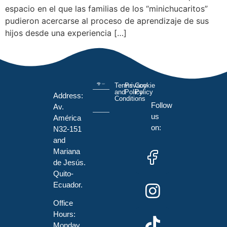
espacio en el que las familias de los “minichucaritos”
pudieron acercarse al proceso de aprendizaje de sus
hijos desde una experiencia […]
Terms
Privacy
Cookie
and
Policy
Policy
Address:
Conditions
Follow
Av.
us
América
on:
N32-151
and
Mariana
de Jesús.
Quito-
Ecuador.
Office
Hours:
Monday