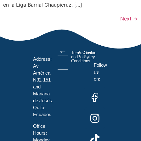
en la Liga Barrial Chaupicruz. […]
Next
→
Terms
Privacy
Cookie
and
Policy
Policy
Address:
Conditions
Follow
Av.
us
América
on:
N32-151
and
Mariana
de Jesús.
Quito-
Ecuador.
Office
Hours:
Monday