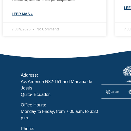
LEE
LEER MÁS »
7 July, 2026
No Comments
7 Ju
Address:
Av. América N32-151 and Mariana de
Jesús.
Quito- Ecuador.
Office Hours:
Monday to Friday, from 7:00 a.m. to 3:30
p.m.
Phone: