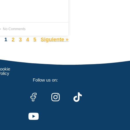
No Comments
r
1
2
3
4
5
Siguiente »
ookie
olicy
Follow us on: