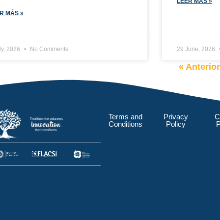
LEER MÁS »
R MÁS »
ly, 2026
No Comments
29 June, 2026
« Anterio
Terms and
Privacy
C
Conditions
Policy
P