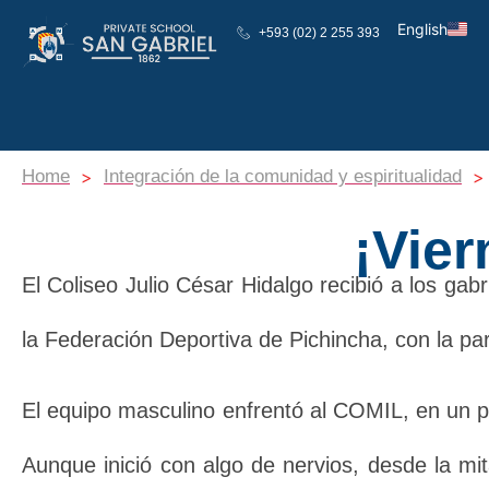
English
+593 (02) 2 255 393
Español
>
>
Home
Integración de la comunidad y espiritualidad
¡Vier
El Coliseo Julio César Hidalgo recibió a los ga
la Federación Deportiva de Pichincha, con la pa
El equipo masculino enfrentó al COMIL, en un p
Aunque inició con algo de nervios, desde la mit