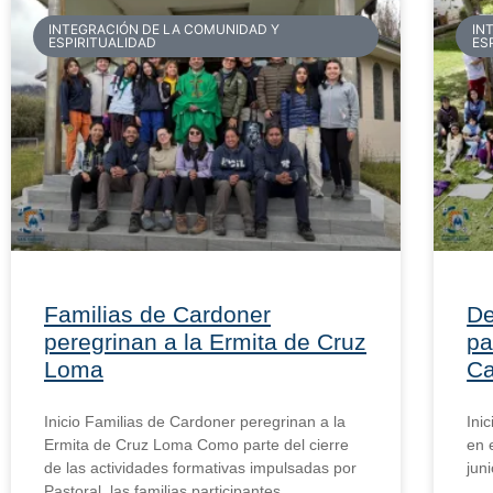
INTEGRACIÓN DE LA COMUNIDAD Y
IN
ESPIRITUALIDAD
ES
Familias de Cardoner
De
peregrinan a la Ermita de Cruz
pa
Loma
C
Inicio Familias de Cardoner peregrinan a la
Ini
Ermita de Cruz Loma Como parte del cierre
en 
de las actividades formativas impulsadas por
jun
Pastoral, las familias participantes