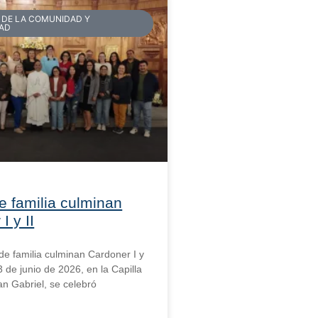
 DE LA COMUNIDAD Y
DAD
e familia culminan
I y II
 de familia culminan Cardoner I y
3 de junio de 2026, en la Capilla
an Gabriel, se celebró