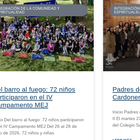
TEGRACIÓN DE LA COMUNIDAD Y
INTEGRACIÓN
PIRITUALIDAD
ESPIRITUALI
l barro al fuego: 72 niños
Padres d
rticiparon en el IV
Cardoner 
ampamento MEJ
Inicio Padres
II El martes 2
cio Del barro al fuego: 72 niños participaron
del Colegio S
el IV Campamento MEJ Del 26 al 28 de
io de 2026, 72 niños y niñas