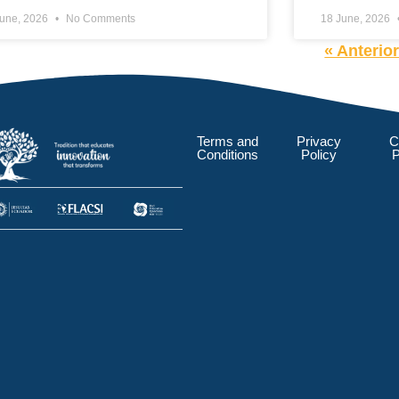
June, 2026
No Comments
18 June, 2026
« Anterio
Terms and
Privacy
C
Conditions
Policy
P