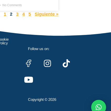
No Comments
r
1
2
3
4
5
Siguiente »
ookie
olicy
Follow us on:
Copyright © 2026