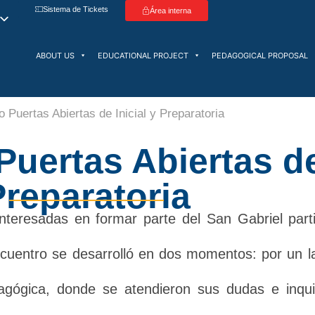
Sistema de Tickets
Área interna
ABOUT US
EDUCATIONAL PROJECT
PEDAGOGICAL PROPOSAL
 Puertas Abiertas de Inicial y Preparatoria
uertas Abiertas de 
Preparatoria
interesadas en formar parte del San Gabriel part
encuentro se desarrolló en dos momentos: por un l
dagógica, donde se atendieron sus dudas e inqu