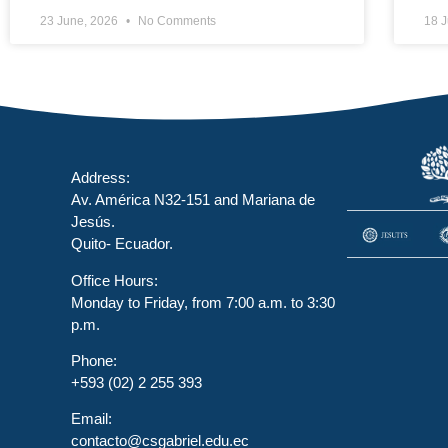
23 June, 2026
No Comments
18 
Address:
Av. América N32-151 and Mariana de
Jesús.
Quito- Ecuador.
Office Hours:
Monday to Friday, from 7:00 a.m. to 3:30
p.m.
Phone:
+593 (02) 2 255 393
Email:
contacto@csgabriel.edu.ec