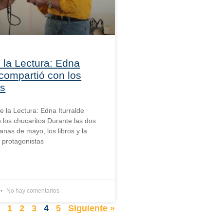
 la Lectura: Edna
 compartió con los
os
de la Lectura: Edna Iturralde
 los chucaritos Durante las dos
nas de mayo, los libros y la
n protagonistas
No hay comentarios
r
1
2
3
4
5
Siguiente »