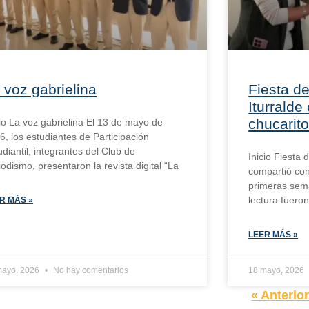
 voz gabrielina
Fiesta de
Iturralde
chucarit
cio La voz gabrielina El 13 de mayo de
6, los estudiantes de Participación
udiantil, integrantes del Club de
Inicio Fiesta 
iodismo, presentaron la revista digital “La
compartió con
primeras sema
lectura fuero
R MÁS »
LEER MÁS »
mayo, 2026
No hay comentarios
18 mayo, 2026
« Anterio