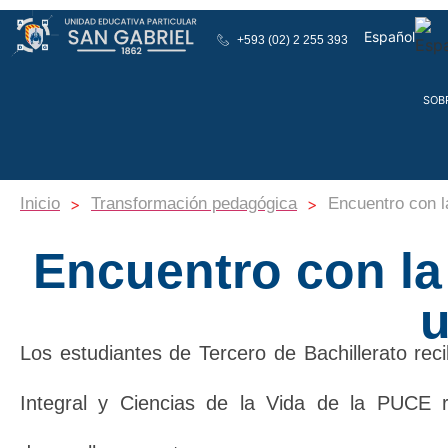
Español
+593 (02) 2 255 393
English
SOB
>
>
Inicio
Transformación pedagógica
Encuentro con l
Encuentro con la
u
Los estudiantes de Tercero de Bachillerato recib
Integral y Ciencias de la Vida de la PUCE r