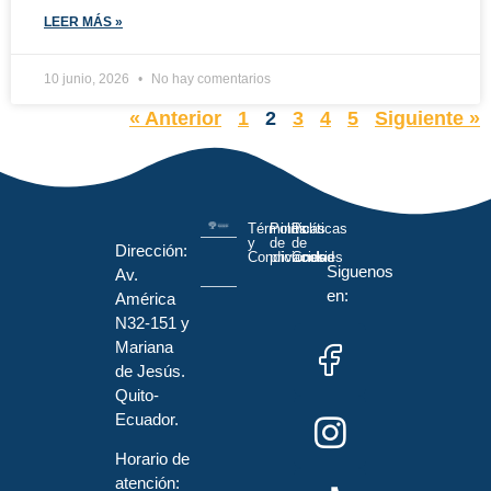
LEER MÁS »
10 junio, 2026
No hay comentarios
« Anterior
1
2
3
4
5
Siguiente »
Términos
Políticas
Políticas
y
de
de
Dirección:
Condiciones
privacidad
Cookies
Siguenos
Av.
en:
América
N32-151 y
Mariana
de Jesús.
Quito-
Ecuador.
Horario de
atención: