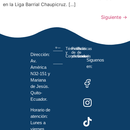
en la Liga Barrial Chaupicruz. […]
Siguiente
→
Términos
Políticas
Políticas
y
de
de
Dirección:
Condiciones
privacidad
Cookies
Siguenos
Av.
en:
América
N32-151 y
Mariana
de Jesús.
Quito-
Ecuador.
Horario de
atención:
Lunes a
viernes,