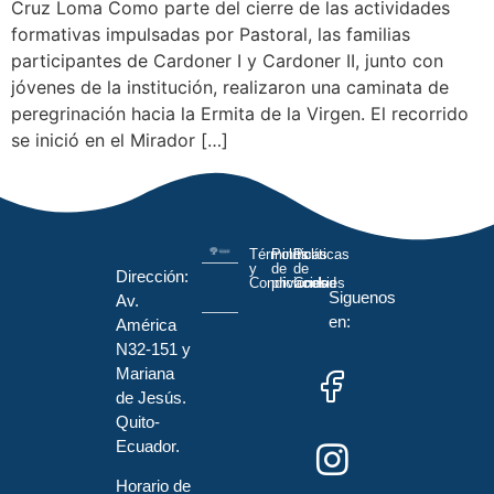
Cruz Loma Como parte del cierre de las actividades
formativas impulsadas por Pastoral, las familias
participantes de Cardoner I y Cardoner II, junto con
jóvenes de la institución, realizaron una caminata de
peregrinación hacia la Ermita de la Virgen. El recorrido
se inició en el Mirador […]
Términos
Políticas
Políticas
y
de
de
Dirección:
Condiciones
privacidad
Cookies
Siguenos
Av.
en:
América
N32-151 y
Mariana
de Jesús.
Quito-
Ecuador.
Horario de