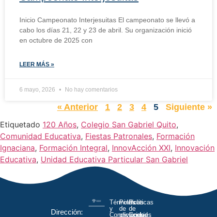
Inicio Campeonato Interjesuitas El campeonato se llevó a
cabo los días 21, 22 y 23 de abril. Su organización inició
en octubre de 2025 con
LEER MÁS »
6 mayo, 2026
No hay comentarios
« Anterior
1
2
3
4
5
Siguiente »
Etiquetado
120 Años
,
Colegio San Gabriel Quito
,
Comunidad Educativa
,
Fiestas Patronales
,
Formación
Ignaciana
,
Formación Integral
,
InnovAcción XXI
,
Innovación
Educativa
,
Unidad Educativa Particular San Gabriel
Términos
Políticas
Políticas
y
de
de
Dirección:
Condiciones
privacidad
Cookies