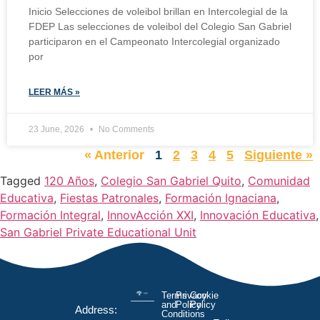
Inicio Selecciones de voleibol brillan en Intercolegial de la
FDEP Las selecciones de voleibol del Colegio San Gabriel
participaron en el Campeonato Intercolegial organizado
por
LEER MÁS »
23 June, 2026
No Comments
« Anterior
1
2
3
4
5
Siguiente »
Tagged
120 Años
,
Colegio San Gabriel Quito
,
Comunidad
Educativa
,
Fiestas Patronales
,
Formación Ignaciana
,
Formación Integral
,
InnovAcción XXI
,
Innovación Educativa
,
San Gabriel Private Educational Unit
Terms
Privacy
Cookie
and
Policy
Policy
Address:
Conditions