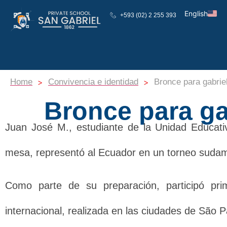
English
+593 (02) 2 255 393
Español
>
>
Home
Convivencia e identidad
Bronce para gabrie
Bronce para ga
Juan José M., estudiante de la Unidad Educativ
mesa, representó al Ecuador en un torneo sudame
Como parte de su preparación, participó p
internacional, realizada en las ciudades de São 