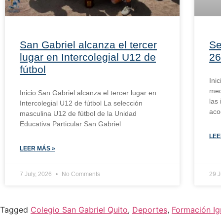
San Gabriel alcanza el tercer
Se
lugar en Intercolegial U12 de
26
fútbol
Ini
med
Inicio San Gabriel alcanza el tercer lugar en
las
Intercolegial U12 de fútbol La selección
aco
masculina U12 de fútbol de la Unidad
Educativa Particular San Gabriel
LEE
LEER MÁS »
7 July, 2026
No Comments
29 
Tagged
Colegio San Gabriel Quito
,
Deportes
,
Formación Ig