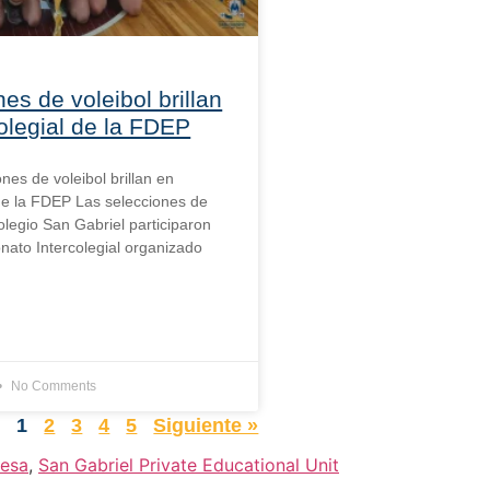
es de voleibol brillan
olegial de la FDEP
ones de voleibol brillan en
 de la FDEP Las selecciones de
olegio San Gabriel participaron
ato Intercolegial organizado
No Comments
r
1
2
3
4
5
Siguiente »
Mesa
,
San Gabriel Private Educational Unit