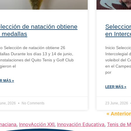
lección de natación obtiene
Seleccion
 medallas
en Interc
cio Selección de natación obtiene 26
Inicio Selecci
allas Durante los días 13 y 14 de junio,
Intercolegial
 instalaciones del Quito Tenis y Golf Club
voleibol del C
gieron el
en el Campeon
por
R MÁS »
LEER MÁS »
June, 2026
No Comments
23 June, 2026
« Anterio
naciana
,
InnovAcción XXI
,
Innovación Educativa
,
Tenis de 