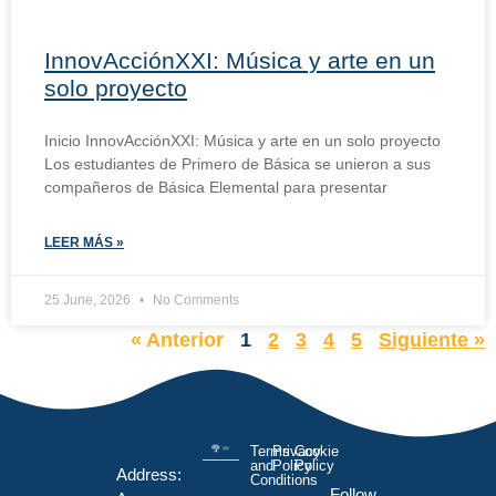
InnovAcciónXXI: Música y arte en un
solo proyecto
Inicio InnovAcciónXXI: Música y arte en un solo proyecto
Los estudiantes de Primero de Básica se unieron a sus
compañeros de Básica Elemental para presentar
LEER MÁS »
25 June, 2026
No Comments
« Anterior
1
2
3
4
5
Siguiente »
Terms
Privacy
Cookie
and
Policy
Policy
Address:
Conditions
Follow