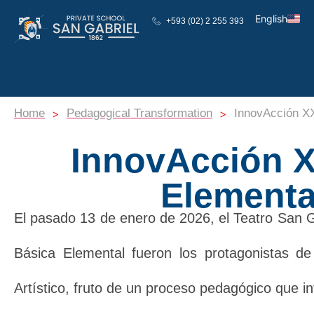
English
+593 (02) 2 255 393
Español
>
>
Home
Pedagogical Transformation
InnovAcción XXI
InnovAcción X
Elemental
El pasado 13 de enero de 2026, el
Teatro San G
Básica Elemental fueron los protagonistas de 
Artístico, fruto de un proceso pedagógico que int