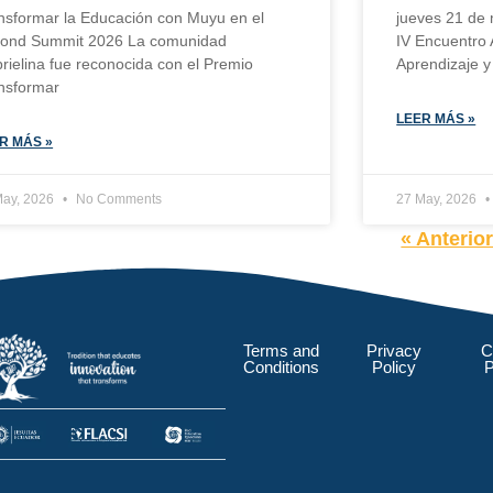
nsformar la Educación con Muyu en el
jueves 21 de 
ond Summit 2026 La comunidad
IV Encuentro 
rielina fue reconocida con el Premio
Aprendizaje y
nsformar
LEER MÁS »
R MÁS »
May, 2026
No Comments
27 May, 2026
« Anterio
Terms and
Privacy
C
Conditions
Policy
P