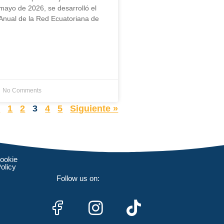
mayo de 2026, se desarrolló el
Anual de la Red Ecuatoriana de
No Comments
r
1
2
3
4
5
Siguiente »
ookie
olicy
Follow us on: