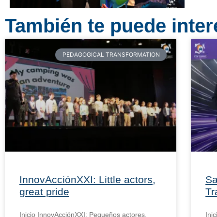
También te puede intere
PEDAGOGICAL TRANSFORMATION
InnovAcciónXXI: Little actors,
Sa
great pride
Tr
Inicio InnovAcciónXXI: Pequeños actores,
Ini