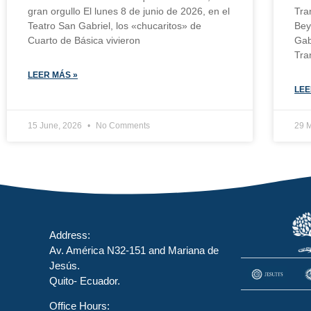
gran orgullo El lunes 8 de junio de 2026, en el
Tra
Teatro San Gabriel, los «chucaritos» de
Bey
Cuarto de Básica vivieron
Gab
Tra
LEER MÁS »
LEE
15 June, 2026
No Comments
29 
Address:
Av. América N32-151 and Mariana de
Jesús.
Quito- Ecuador.
Office Hours: