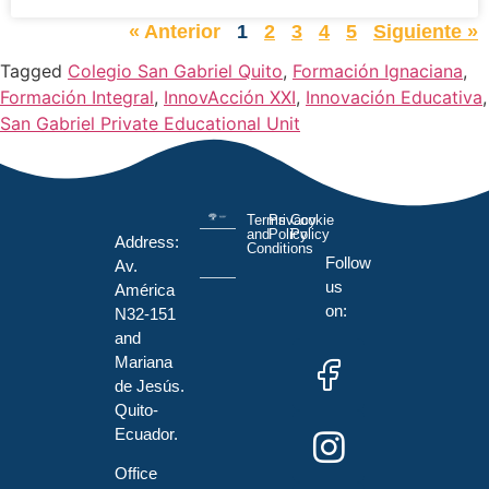
« Anterior
1
2
3
4
5
Siguiente »
Tagged
Colegio San Gabriel Quito
,
Formación Ignaciana
,
Formación Integral
,
InnovAcción XXI
,
Innovación Educativa
,
San Gabriel Private Educational Unit
Terms
Privacy
Cookie
and
Policy
Policy
Address:
Conditions
Follow
Av.
us
América
on:
N32-151
and
Mariana
de Jesús.
Quito-
Ecuador.
Office