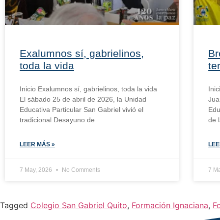
Exalumnos sí, gabrielinos,
Br
toda la vida
te
Inicio Exalumnos sí, gabrielinos, toda la vida
Ini
El sábado 25 de abril de 2026, la Unidad
Jua
Educativa Particular San Gabriel vivió el
Edu
tradicional Desayuno de
de 
LEER MÁS »
LEE
7 May, 2026
No Comments
7 M
Tagged
Colegio San Gabriel Quito
,
Formación Ignaciana
,
F