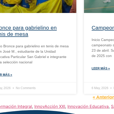
once para gabrielino en
Campeona
nis de mesa
Inicio Campeo
campeonato se
cio Bronce para gabrielino en tenis de mesa
23 de abril. S
n José M., estudiante de la Unidad
de 2025 con
cativa Particular San Gabriel e integrante
la selección nacional
LEER MÁS »
R MÁS »
ay, 2026
No Comments
6 May, 2026
« Anterio
ormación Integral
,
InnovAcción XXI
,
Innovación Educativa
,
S