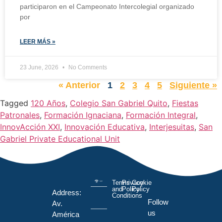
participaron en el Campeonato Intercolegial organizado
por
LEER MÁS »
23 June, 2026
No Comments
« Anterior
1
2
3
4
5
Siguiente »
Tagged
120 Años
,
Colegio San Gabriel Quito
,
Fiestas
Patronales
,
Formación Ignaciana
,
Formación Integral
,
InnovAcción XXI
,
Innovación Educativa
,
Interjesuitas
,
San
Gabriel Private Educational Unit
Terms
Privacy
Cookie
and
Policy
Policy
Address:
Conditions
Follow
Av.
us
América