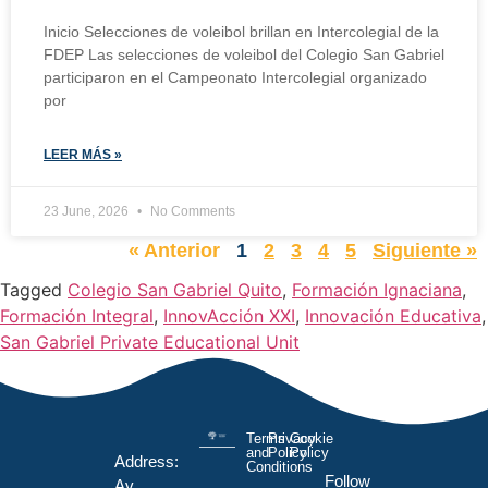
Inicio Selecciones de voleibol brillan en Intercolegial de la
FDEP Las selecciones de voleibol del Colegio San Gabriel
participaron en el Campeonato Intercolegial organizado
por
LEER MÁS »
23 June, 2026
No Comments
« Anterior
1
2
3
4
5
Siguiente »
Tagged
Colegio San Gabriel Quito
,
Formación Ignaciana
,
Formación Integral
,
InnovAcción XXI
,
Innovación Educativa
,
San Gabriel Private Educational Unit
Terms
Privacy
Cookie
and
Policy
Policy
Address:
Conditions
Follow
Av.