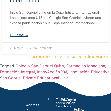
Internacional
Inicio San Gabriel brilló en la Copa Intisana Internacional
Las selecciones U15 del Colegio San Gabriel tuvieron una
exitosa participación en la Copa Intisana Internacional,
LEER MÁS »
26 May, 2026
No Comments
« Anterior
1
2
3
4
5
Siguiente »
Tagged
Colegio San Gabriel Quito
,
Formación Ignaciana
,
Formación Integral
,
InnovAcción XXI
,
Innovación Educativa
,
San Gabriel Private Educational Unit
Terms
Privacy
Cookie
and
Policy
Policy
Address:
Conditions
Follow
Av.