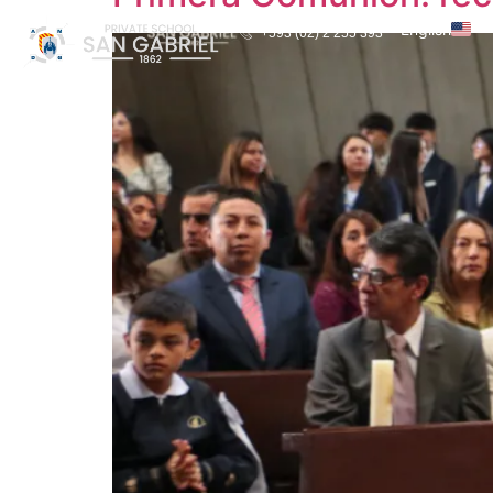
English
+593 (02) 2 255 393
Español