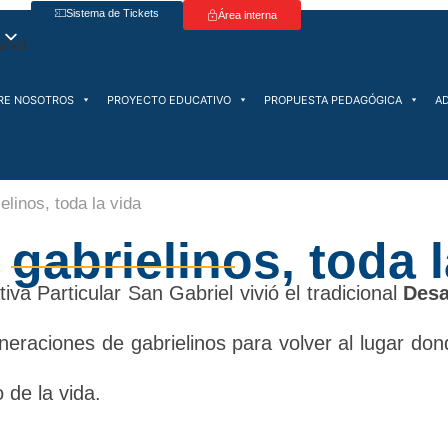
Sistema de Tickets
Área interna
RE NOSOTROS
PROYECTO EDUCATIVO
PROPUESTA PEDAGÓGICA
A
elinos, toda la vida
gabrielinos, toda l
iva Particular San Gabriel vivió el tradicional
Des
neraciones de gabrielinos para volver al lugar do
 de la vida.