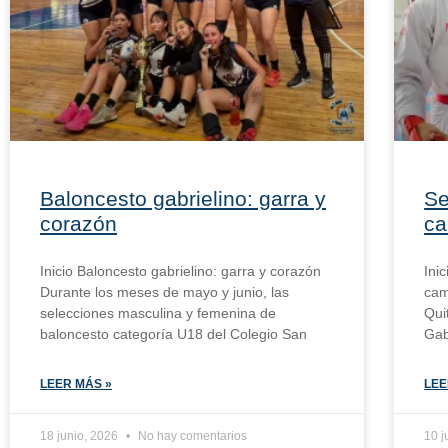
Baloncesto gabrielino: garra y
Se
corazón
ca
Inicio Baloncesto gabrielino: garra y corazón
Ini
Durante los meses de mayo y junio, las
cam
selecciones masculina y femenina de
Qui
baloncesto categoría U18 del Colegio San
Gab
LEER MÁS »
LEE
18 junio, 2026
No hay comentarios
10 j