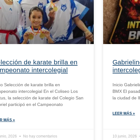
lección de karate brilla en
Gabrieli
mpeonato intercolegial
intercol
cio Selección de karate brilla en
Inicio Gabriel
peonato intercolegial En el Coliseo Los
BMX El pasad
tus, la selección de karate del Colegio San
la ciudad de I
riel participó en el Campeonato
LEER MÁS »
R MÁS »
unio, 2026
No hay comentarios
10 junio, 2026