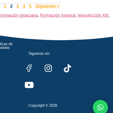
r
1
2
3
4
5
Siguiente »
Formación Ignaciana
,
Formación Integral
,
InnovAcción XXI
,
ticas de
ookies
Siguenos en:
Copyright © 2026