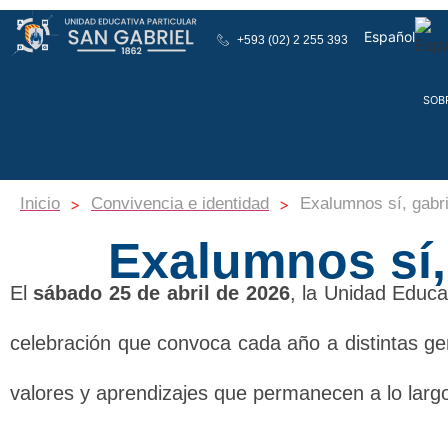
Español
+593 (02) 2 255 393
English
SOB
>
>
Inicio
Convivencia e identidad
Exalumnos sí, gabri
Exalumnos sí, 
El
sábado 25 de abril de 2026
, la Unidad Educat
celebración que convoca cada año a distintas ge
valores y aprendizajes que permanecen a lo largo