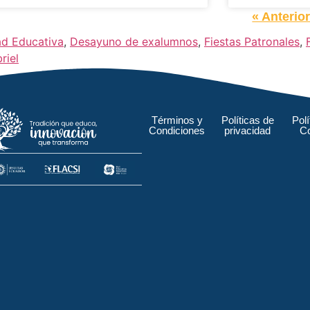
« Anterio
d Educativa
,
Desayuno de exalumnos
,
Fiestas Patronales
,
riel
Términos y
Políticas de
Polí
Condiciones
privacidad
C