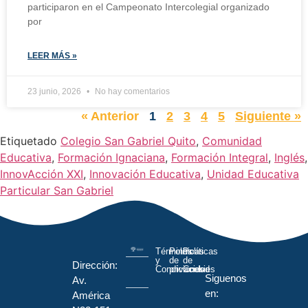
participaron en el Campeonato Intercolegial organizado
por
LEER MÁS »
23 junio, 2026
No hay comentarios
« Anterior
1
2
3
4
5
Siguiente »
Etiquetado
Colegio San Gabriel Quito
,
Comunidad
Educativa
,
Formación Ignaciana
,
Formación Integral
,
Inglés
,
InnovAcción XXI
,
Innovación Educativa
,
Unidad Educativa
Particular San Gabriel
Términos
Políticas
Políticas
y
de
de
Dirección:
Condiciones
privacidad
Cookies
Siguenos
Av.
en:
América