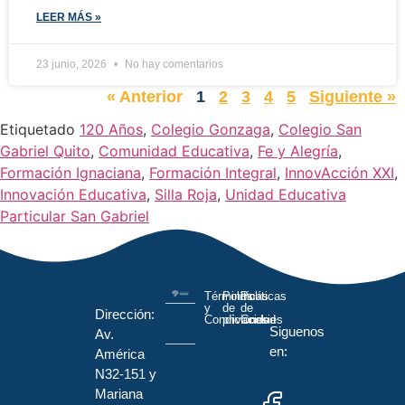
LEER MÁS »
23 junio, 2026
No hay comentarios
« Anterior
1
2
3
4
5
Siguiente »
Etiquetado
120 Años
,
Colegio Gonzaga
,
Colegio San
Gabriel Quito
,
Comunidad Educativa
,
Fe y Alegría
,
Formación Ignaciana
,
Formación Integral
,
InnovAcción XXI
,
Innovación Educativa
,
Silla Roja
,
Unidad Educativa
Particular San Gabriel
Términos
Políticas
Políticas
y
de
de
Dirección:
Condiciones
privacidad
Cookies
Siguenos
Av.
en:
América
N32-151 y
Mariana