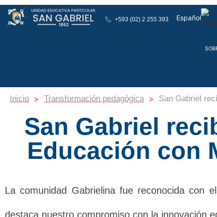
Español
+593 (02) 2 255 393
English
SOB
>
>
Inicio
Transformación pedagógica
San Gabriel rec
San Gabriel reci
Educación con 
La comunidad Gabrielina fue reconocida con e
destaca nuestro compromiso con la innovación edu