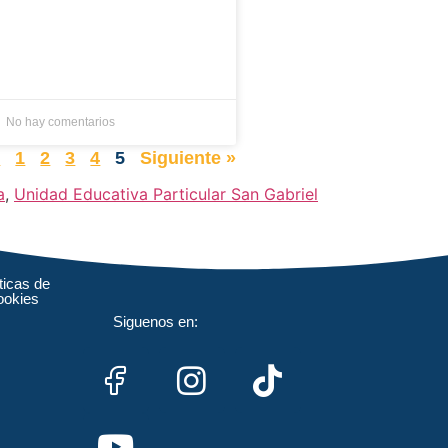
No hay comentarios
r
1
2
3
4
5
Siguiente »
a
,
Unidad Educativa Particular San Gabriel
ticas de
ookies
Siguenos en: