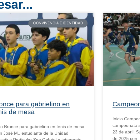
sar...
CONVIVENCIA E IDENTIDAD
once para gabrielino en
Campeona
nis de mesa
Inicio Campeo
campeonato se
cio Bronce para gabrielino en tenis de mesa
23 de abril. S
n José M., estudiante de la Unidad
de 2025 con
cativa Particular San Gabriel e integrante