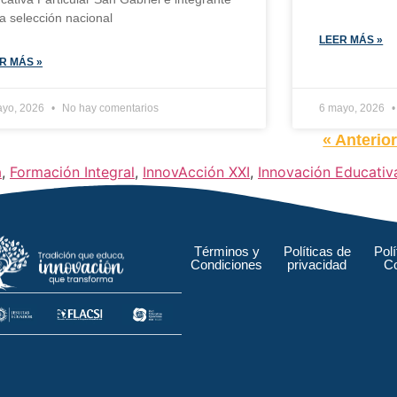
la selección nacional
LEER MÁS »
R MÁS »
ayo, 2026
No hay comentarios
6 mayo, 2026
« Anterio
a
,
Formación Integral
,
InnovAcción XXI
,
Innovación Educativ
Términos y
Políticas de
Polí
Condiciones
privacidad
C