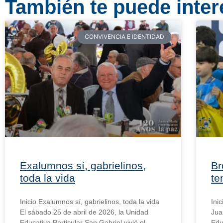
También te puede intere
CONVIVENCIA E IDENTIDAD
Exalumnos sí, gabrielinos,
Br
toda la vida
te
Inicio Exalumnos sí, gabrielinos, toda la vida
Ini
El sábado 25 de abril de 2026, la Unidad
Jua
Educativa Particular San Gabriel vivió el
Edu