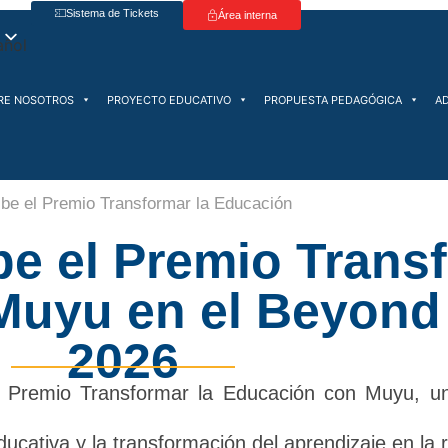
Sistema de Tickets
Área interna
RE NOSOTROS
PROYECTO EDUCATIVO
PROPUESTA PEDAGÓGICA
A
ibe el Premio Transformar la Educación
be el Premio Trans
Muyu en el Beyon
2026
l Premio Transformar la Educación con Muyu, u
cativa y la transformación del aprendizaje en la r