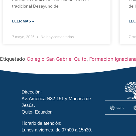
tradicional Desayuno de
de 
LEER MÁS »
LEE
7 mayo, 2026
No hay comentarios
7 m
Etiquetado
Colegio San Gabriel Quito
,
Formación Ignacian
Dirección:
Av. América N32-151 y Mariana de
Jesús.
Quito- Ecuador.
Horario de atención:
Lunes a viernes, de 07h00 a 15h30.