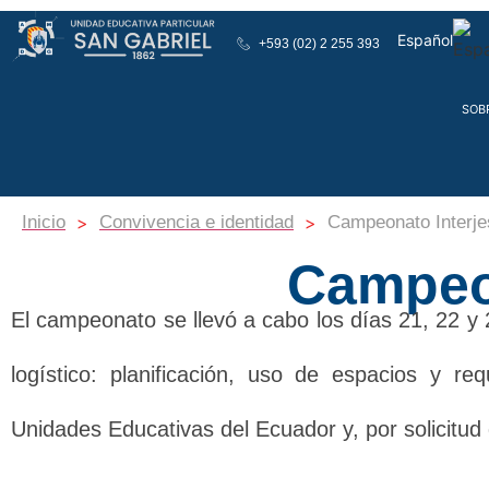
Español
+593 (02) 2 255 393
English
SOB
>
>
Inicio
Convivencia e identidad
Campeonato Interje
Campeon
El campeonato se llevó a cabo los días 21, 22 y 2
logístico: planificación, uso de espacios y re
Unidades Educativas del Ecuador y, por solicitud 