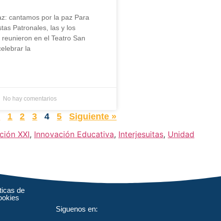
az: cantamos por la paz Para
stas Patronales, las y los
e reunieron en el Teatro San
elebrar la
No hay comentarios
r
1
2
3
4
5
Siguiente »
ción XXI
,
Innovación Educativa
,
Interjesuitas
,
Unidad
ticas de
ookies
Siguenos en: