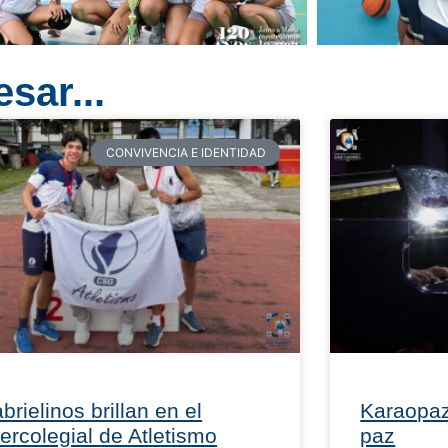
sar...
CONVIVENCIA E IDENTIDAD
brielinos brillan en el
Karaopaz
tercolegial de Atletismo
paz