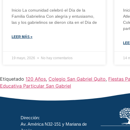
Inicio La comunidad celebró el Día de la
Inic
Familia Gabrielina Con alegría y entusiasmo,
Atl
las y los gabrielinos se dieron cita en el Día de
Col
par
LEER MÁS »
LEE
19 mayo, 2026
No hay comentarios
14 
Etiquetado
120 Años
,
Colegio San Gabriel Quito
,
Fiestas P
Educativa Particular San Gabriel
Dirección:
Av. América N32-151 y Mariana de