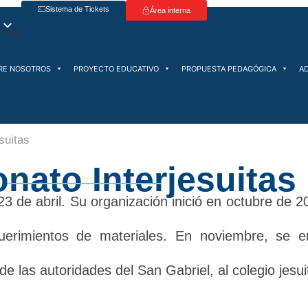
Sistema de Tickets
Área interna
RE NOSOTROS
PROYECTO EDUCATIVO
PROPUESTA PEDAGÓGICA
A
suitas
ato Interjesuitas
3 de abril. Su organización inició en octubre de 20
querimientos de materiales. En noviembre, se en
de las autoridades del San Gabriel, al colegio jesu