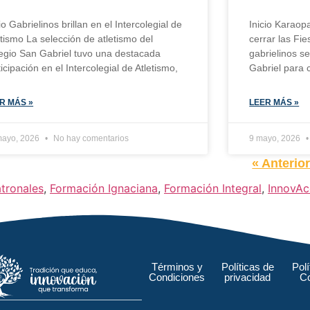
io Gabrielinos brillan en el Intercolegial de
Inicio Karaop
etismo La selección de atletismo del
cerrar las Fie
egio San Gabriel tuvo una destacada
gabrielinos s
ticipación en el Intercolegial de Atletismo,
Gabriel para c
R MÁS »
LEER MÁS »
mayo, 2026
No hay comentarios
9 mayo, 2026
« Anterio
atronales
,
Formación Ignaciana
,
Formación Integral
,
InnovAc
Términos y
Políticas de
Polí
Condiciones
privacidad
C