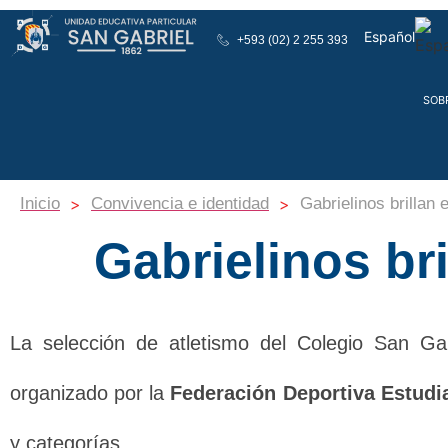
Español
+593 (02) 2 255 393
English
SOB
>
>
Inicio
Convivencia e identidad
Gabrielinos brillan 
Gabrielinos bri
La selección de atletismo del Colegio San Ga
organizado por la
Federación Deportiva Estudia
y categorías.