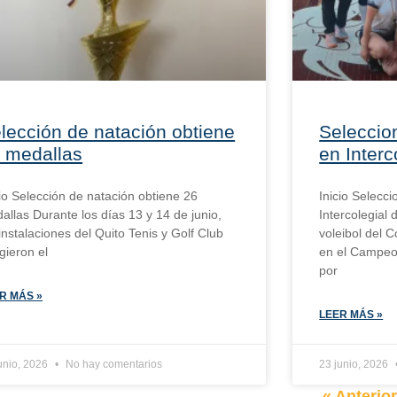
lección de natación obtiene
Seleccion
 medallas
en Interc
cio Selección de natación obtiene 26
Inicio Selecci
allas Durante los días 13 y 14 de junio,
Intercolegial
 instalaciones del Quito Tenis y Golf Club
voleibol del C
gieron el
en el Campeon
por
R MÁS »
LEER MÁS »
unio, 2026
No hay comentarios
23 junio, 2026
« Anterio