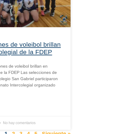
es de voleibol brillan
olegial de la FDEP
ones de voleibol brillan en
 de la FDEP Las selecciones de
olegio San Gabriel participaron
ato Intercolegial organizado
No hay comentarios
r
1
2
3
4
5
Siguiente »