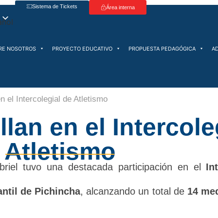
Sistema de Tickets
Área interna
RE NOSOTROS
PROYECTO EDUCATIVO
PROPUESTA PEDAGÓGICA
A
en el Intercolegial de Atletismo
llan en el Intercole
Atletismo
briel tuvo una destacada participación en el
In
ntil de Pichincha
, alcanzando un total de
14 med