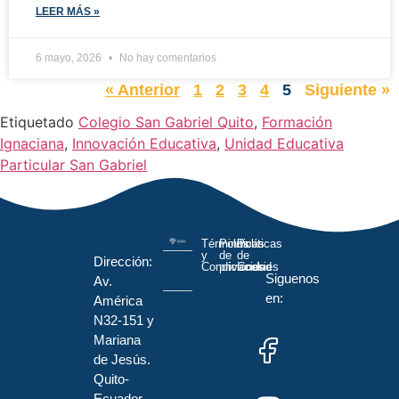
LEER MÁS »
6 mayo, 2026
No hay comentarios
« Anterior
1
2
3
4
5
Siguiente »
Etiquetado
Colegio San Gabriel Quito
,
Formación
Ignaciana
,
Innovación Educativa
,
Unidad Educativa
Particular San Gabriel
Términos
Políticas
Políticas
y
de
de
Dirección:
Condiciones
privacidad
Cookies
Siguenos
Av.
en:
América
N32-151 y
Mariana
de Jesús.
Quito-
Ecuador.