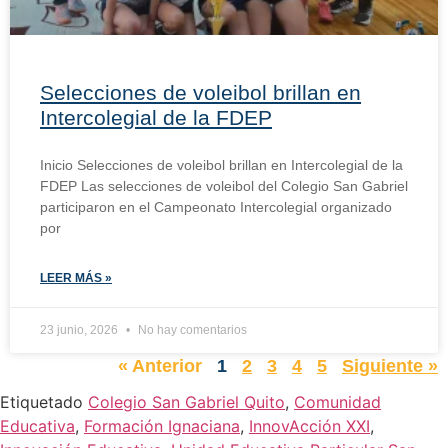
Selecciones de voleibol brillan en
Intercolegial de la FDEP
Inicio Selecciones de voleibol brillan en Intercolegial de la
FDEP Las selecciones de voleibol del Colegio San Gabriel
participaron en el Campeonato Intercolegial organizado
por
LEER MÁS »
23 junio, 2026
No hay comentarios
« Anterior
1
2
3
4
5
Siguiente »
Etiquetado
Colegio San Gabriel Quito
,
Comunidad
Educativa
,
Formación Ignaciana
,
InnovAcción XXI
,