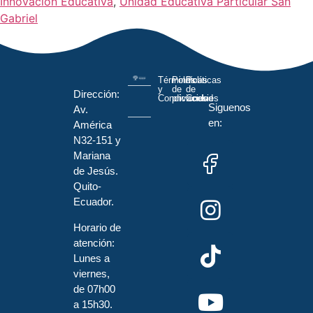
Innovación Educativa
,
Unidad Educativa Particular San
Gabriel
Términos
Políticas
Políticas
y
de
de
Dirección:
Condiciones
privacidad
Cookies
Siguenos
Av.
en:
América
N32-151 y
Mariana
de Jesús.
Quito-
Ecuador.
Horario de
atención:
Lunes a
viernes,
de 07h00
a 15h30.