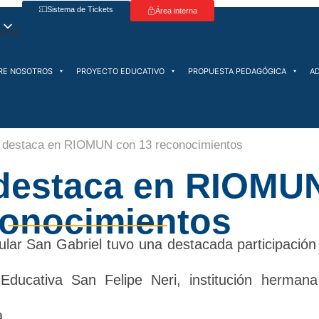
Sistema de Tickets
Área interna
RE NOSOTROS
PROYECTO EDUCATIVO
PROPUESTA PEDAGÓGICA
A
destaca en RIOMUN con 13 reconocimientos
estaca en RIOMUN
conocimientos
lar San Gabriel tuvo una destacada participació
Educativa San Felipe Neri, institución herma
a.