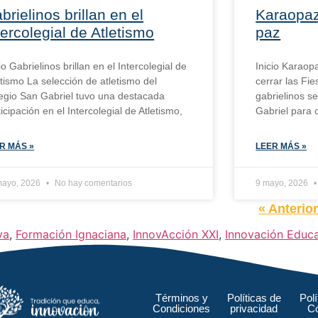
brielinos brillan en el
Karaopaz
tercolegial de Atletismo
paz
io Gabrielinos brillan en el Intercolegial de
Inicio Karaop
etismo La selección de atletismo del
cerrar las Fie
egio San Gabriel tuvo una destacada
gabrielinos s
ticipación en el Intercolegial de Atletismo,
Gabriel para c
R MÁS »
LEER MÁS »
mayo, 2026
No hay comentarios
9 mayo, 2026
« Anterio
va
,
Formación Ignaciana
,
InnovAcción XXI
,
Innovación Educa
Términos y
Políticas de
Polí
Condiciones
privacidad
C