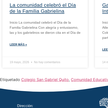
La comunidad celebró el Día
Ga
de la Familia Gabrielina
In
Inicio La comunidad celebró el Día de la
Inic
Familia Gabrielina Con alegría y entusiasmo,
Atl
las y los gabrielinos se dieron cita en el Día de
Col
par
LEER MÁS »
LEE
19 mayo, 2026
No hay comentarios
14 
Etiquetado
Colegio San Gabriel Quito
,
Comunidad Educati
Dirección: