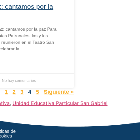
: cantamos por la
az: cantamos por la paz Para
stas Patronales, las y los
e reunieron en el Teatro San
elebrar la
No hay comentarios
r
1
2
3
4
5
Siguiente »
tiva
,
Unidad Educativa Particular San Gabriel
ticas de
ookies