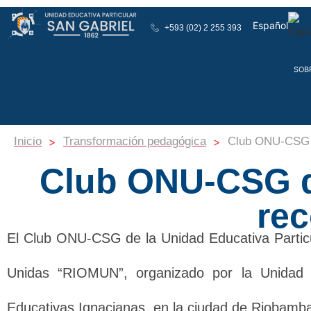
Español
+593 (02) 2 255 393
English
SOB
>
>
Inicio
Transformación pedagógica
Club ONU-CSG 
Club ONU-CSG d
re
El Club ONU-CSG de la Unidad Educativa Particu
Unidas “RIOMUN”, organizado por la Unidad 
Educativas Ignacianas, en la ciudad de Riobamb