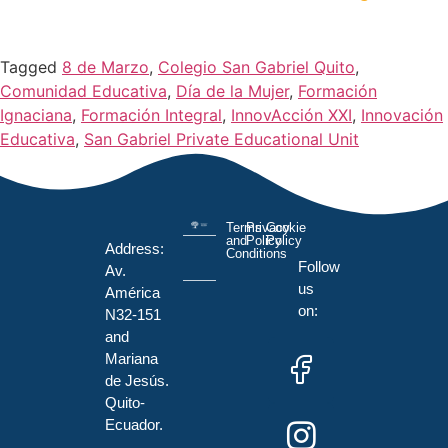
Tagged
8 de Marzo
,
Colegio San Gabriel Quito
,
Comunidad Educativa
,
Día de la Mujer
,
Formación
Ignaciana
,
Formación Integral
,
InnovAcción XXI
,
Innovación
Educativa
,
San Gabriel Private Educational Unit
Terms
Privacy
Cookie
and
Policy
Policy
Address:
Conditions
Follow
Av.
us
América
on:
N32-151
and
Mariana
de Jesús.
Quito-
Ecuador.