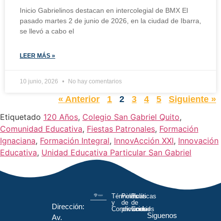
Inicio Gabrielinos destacan en intercolegial de BMX El
pasado martes 2 de junio de 2026, en la ciudad de Ibarra,
se llevó a cabo el
LEER MÁS »
10 junio, 2026
No hay comentarios
« Anterior
1
2
3
4
5
Siguiente »
Etiquetado
120 Años
,
Colegio San Gabriel Quito
,
Comunidad Educativa
,
Fiestas Patronales
,
Formación
Ignaciana
,
Formación Integral
,
InnovAcción XXI
,
Innovación
Educativa
,
Unidad Educativa Particular San Gabriel
Términos
Políticas
Políticas
y
de
de
Dirección:
Condiciones
privacidad
Cookies
Siguenos
Av.