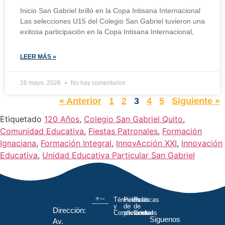
Inicio San Gabriel brilló en la Copa Intisana Internacional
Las selecciones U15 del Colegio San Gabriel tuvieron una
exitosa participación en la Copa Intisana Internacional,
LEER MÁS »
26 mayo, 2026
No hay comentarios
« Anterior
1
2
3
4
5
Siguiente »
Etiquetado
120 Años
,
Colegio San Gabriel Quito
,
Comunidad Educativa
,
Fiestas Patronales
,
Formación
Ignaciana
,
Formación Integral
,
InnovAcción XXI
,
Innovación
Educativa
,
Unidad Educativa Particular San Gabriel
Términos
Políticas
Políticas
y
de
de
Dirección:
Condiciones
privacidad
Cookies
Siguenos
Av.