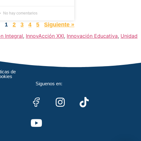
No hay comentarios
r
1
2
3
4
5
Siguiente »
n Integral
,
InnovAcción XXI
,
Innovación Educativa
,
Unidad
ticas de
ookies
Siguenos en: