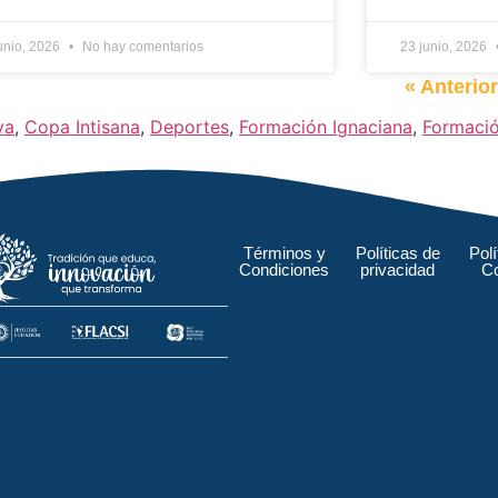
unio, 2026
No hay comentarios
23 junio, 2026
« Anterio
va
,
Copa Intisana
,
Deportes
,
Formación Ignaciana
,
Formació
Términos y
Políticas de
Polí
Condiciones
privacidad
C