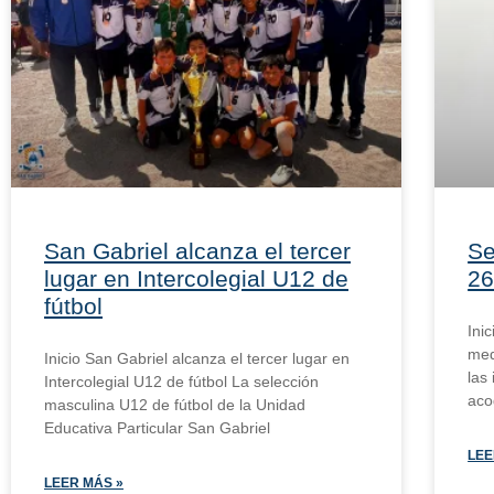
San Gabriel alcanza el tercer
Se
lugar en Intercolegial U12 de
26
fútbol
Ini
med
Inicio San Gabriel alcanza el tercer lugar en
las
Intercolegial U12 de fútbol La selección
aco
masculina U12 de fútbol de la Unidad
Educativa Particular San Gabriel
LEE
LEER MÁS »