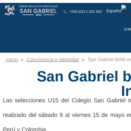
Español
+593 (02) 2 255 393
English
SOB
>
>
Inicio
Convivencia e identidad
San Gabriel brilló e
San Gabriel b
I
Las selecciones U15 del Colegio San Gabriel tu
realizado del sábado 9 al viernes 15 de mayo en
Perú y Colombia.