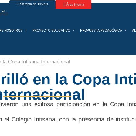
Sistema de Tickets
Área interna
RE NOSOTROS
PROYECTO EDUCATIVO
PROPUESTA PEDAGÓGICA
A
n la Copa Intisana Internacional
rilló en la Copa In
nternacional
vieron una exitosa participación en la Copa Inti
 el Colegio Intisana, con la presencia de instituc