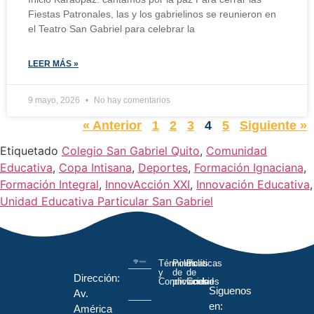
Fiestas Patronales, las y los gabrielinos se reunieron en
el Teatro San Gabriel para celebrar la
LEER MÁS »
9 mayo, 2026
No hay comentarios
« Anterior
1
2
3
4
5
Siguiente »
Etiquetado
Colegio San Gabriel Quito
,
Comunidad
Educativa
,
Copa Intisana
,
Deportes
,
Formación Ignaciana
,
Formación Integral
,
InnovAcción XXI
,
Innovación Educativa
,
Unidad Educativa Particular San Gabriel
Términos
Políticas
Políticas
y
de
de
Dirección:
Condiciones
privacidad
Cookies
Siguenos
Av.
en:
América