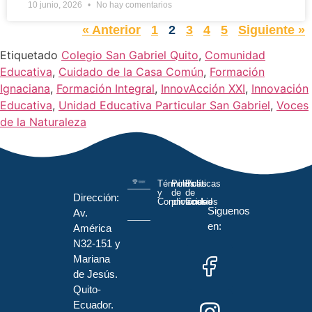
10 junio, 2026
No hay comentarios
« Anterior
1
2
3
4
5
Siguiente »
Etiquetado
Colegio San Gabriel Quito
,
Comunidad
Educativa
,
Cuidado de la Casa Común
,
Formación
Ignaciana
,
Formación Integral
,
InnovAcción XXI
,
Innovación
Educativa
,
Unidad Educativa Particular San Gabriel
,
Voces
de la Naturaleza
Términos
Políticas
Políticas
y
de
de
Dirección:
Condiciones
privacidad
Cookies
Siguenos
Av.
en:
América
N32-151 y
Mariana
de Jesús.
Quito-
Ecuador.