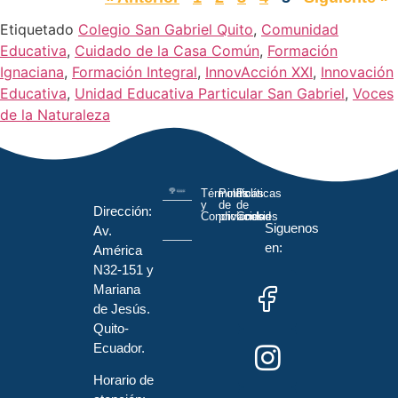
Etiquetado
Colegio San Gabriel Quito
,
Comunidad
Educativa
,
Cuidado de la Casa Común
,
Formación
Ignaciana
,
Formación Integral
,
InnovAcción XXI
,
Innovación
Educativa
,
Unidad Educativa Particular San Gabriel
,
Voces
de la Naturaleza
Términos
Políticas
Políticas
y
de
de
Dirección:
Condiciones
privacidad
Cookies
Siguenos
Av.
en:
América
N32-151 y
Mariana
de Jesús.
Quito-
Ecuador.
Horario de