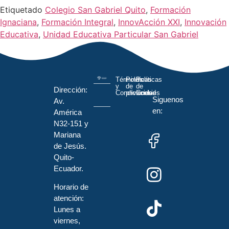
Etiquetado
Colegio San Gabriel Quito
,
Formación
Ignaciana
,
Formación Integral
,
InnovAcción XXI
,
Innovación
Educativa
,
Unidad Educativa Particular San Gabriel
Términos
Políticas
Políticas
y
de
de
Dirección:
Condiciones
privacidad
Cookies
Siguenos
Av.
en:
América
N32-151 y
Mariana
de Jesús.
Quito-
Ecuador.
Horario de
atención:
Lunes a
viernes,