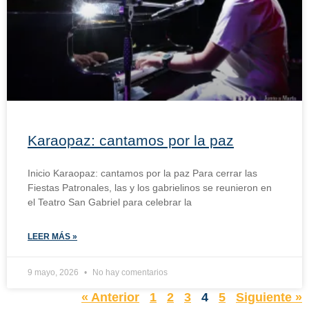
Karaopaz: cantamos por la paz
Inicio Karaopaz: cantamos por la paz Para cerrar las
Fiestas Patronales, las y los gabrielinos se reunieron en
el Teatro San Gabriel para celebrar la
LEER MÁS »
9 mayo, 2026
No hay comentarios
« Anterior
1
2
3
4
5
Siguiente »