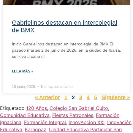
Gabrielinos destacan en intercolegial
de BMX
Inicio Gabrielinos destacan en intercolegial de BMX El
pasado martes 2 de junio de 2026, en la ciudad de Ibarra,
se llevó a cabo el
LEER MÁS »
10 junio, 2026
No hay comentarios
« Anterior
1
2
3
4
5
Siguiente »
Etiquetado
120 Años
,
Colegio San Gabriel Quito
,
Comunidad Educativa
,
Fiestas Patronales
,
Formación
Ignaciana
,
Formación Integral
,
InnovAcción XXI
,
Innovación
Educativa
,
Karaopaz
,
Unidad Educativa Particular San