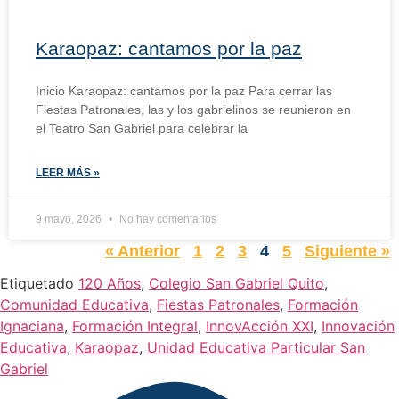
Karaopaz: cantamos por la paz
Inicio Karaopaz: cantamos por la paz Para cerrar las
Fiestas Patronales, las y los gabrielinos se reunieron en
el Teatro San Gabriel para celebrar la
LEER MÁS »
9 mayo, 2026
No hay comentarios
« Anterior
1
2
3
4
5
Siguiente »
Etiquetado
120 Años
,
Colegio San Gabriel Quito
,
Comunidad Educativa
,
Fiestas Patronales
,
Formación
Ignaciana
,
Formación Integral
,
InnovAcción XXI
,
Innovación
Educativa
,
Karaopaz
,
Unidad Educativa Particular San
Gabriel