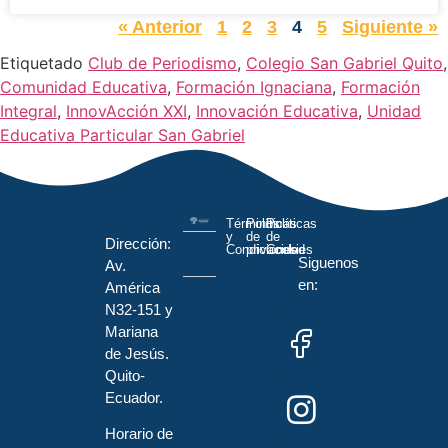
« Anterior
1
2
3
4
5
Siguiente »
Etiquetado
Club de Periodismo
,
Colegio San Gabriel Quito
,
Comunidad Educativa
,
Formación Ignaciana
,
Formación
Integral
,
InnovAcción XXI
,
Innovación Educativa
,
Unidad
Educativa Particular San Gabriel
Términos
Políticas
Políticas
y
de
de
Dirección:
Condiciones
privacidad
Cookies
Siguenos
Av.
en:
América
N32-151 y
Mariana
de Jesús.
Quito-
Ecuador.
Horario de