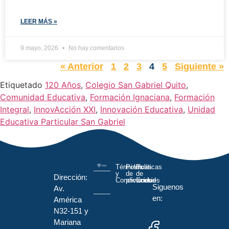
LEER MÁS »
9 mayo, 2026
No hay comentarios
« Anterior
1
2
3
4
5
Siguiente »
Etiquetado
120 Años
,
Colegio San Gabriel Quito
,
Comunidad Educativa
,
Formación Ignaciana
,
Formación
Integral
,
InnovAcción XXI
,
Innovación Educativa
,
Unidad
Educativa Particular San Gabriel
Términos
Políticas
Políticas
y
de
de
Dirección:
Condiciones
privacidad
Cookies
Siguenos
Av.
en:
América
N32-151 y
Mariana