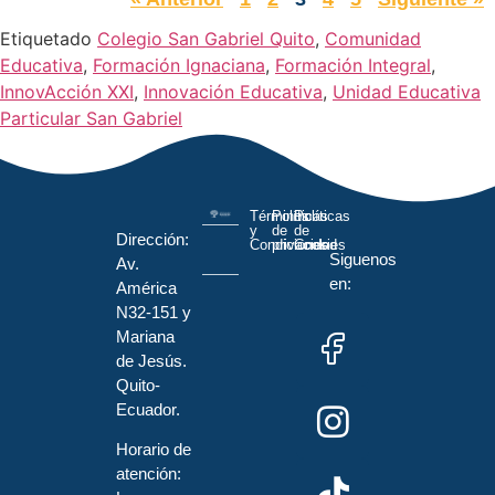
Etiquetado
Colegio San Gabriel Quito
,
Comunidad
Educativa
,
Formación Ignaciana
,
Formación Integral
,
InnovAcción XXI
,
Innovación Educativa
,
Unidad Educativa
Particular San Gabriel
Términos
Políticas
Políticas
y
de
de
Dirección:
Condiciones
privacidad
Cookies
Siguenos
Av.
en:
América
N32-151 y
Mariana
de Jesús.
Quito-
Ecuador.
Horario de
atención: