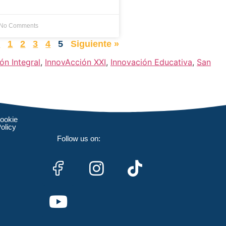
No Comments
r
1
2
3
4
5
Siguiente »
ón Integral
,
InnovAcción XXI
,
Innovación Educativa
,
San
ookie
olicy
Follow us on: