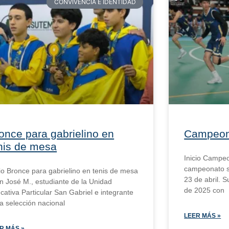
CONVIVENCIA E IDENTIDAD
once para gabrielino en
Campeona
nis de mesa
Inicio Campeo
campeonato se
cio Bronce para gabrielino en tenis de mesa
23 de abril. S
n José M., estudiante de la Unidad
de 2025 con
cativa Particular San Gabriel e integrante
la selección nacional
LEER MÁS »
R MÁS »