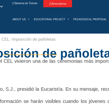
Sistema de Tickets
Área interna
ABOUT US
EDUCATIONAL PROJECT
PEDAGOGICAL PROPOSAL
CEL: Imposición de pañoletas
sición de pañolet
del CEL vivieron una de las ceremonias más impo
o, S.J., presidió la Eucaristía. En su mensaje, re
ormación se harán visibles cuando los jóvenes de