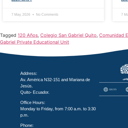
7 May, 2026
No Comments
7 M
Tagged
120 Años
,
Colegio San Gabriel Quito
,
Comunidad E
Gabriel Private Educational Unit
Address:
Av. América N32-151 and Mariana de
Jesús.
Quito- Ecuador.
Office Hours:
Monday to Friday, from 7:00 a.m. to 3:30
p.m.
Phone: