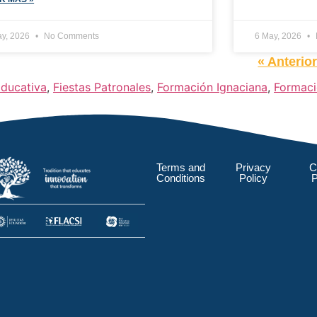
ay, 2026
No Comments
6 May, 2026
« Anterio
ducativa
,
Fiestas Patronales
,
Formación Ignaciana
,
Formaci
Terms and
Privacy
C
Conditions
Policy
P