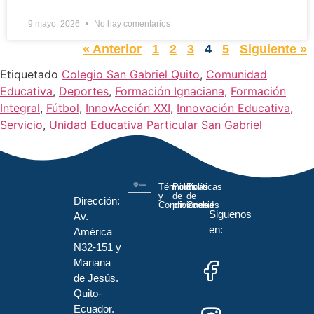
9 mayo, 2026
No hay comentarios
« Anterior
1
2
3
4
5
Siguiente »
Etiquetado
Colegio San Gabriel Quito
,
Comunidad
Educativa
,
Deportes
,
Formación Ignaciana
,
Formación
Integral
,
Fútbol
,
InnovAcción XXI
,
Innovación Educativa
,
Servicio
,
Unidad Educativa Particular San Gabriel
Términos
Políticas
Políticas
y
de
de
Dirección:
Condiciones
privacidad
Cookies
Siguenos
Av.
en:
América
N32-151 y
Mariana
de Jesús.
Quito-
Ecuador.